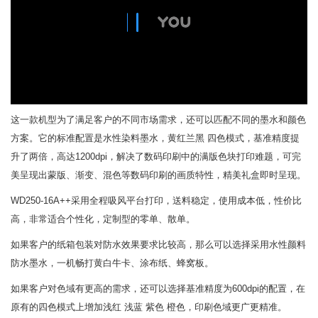
这一款机型为了满足客户的不同市场需求，还可以匹配不同的墨水和颜色
方案。它的标准配置是水性染料墨水，黄红兰黑 四色模式，基准精度提
升了两倍，高达1200dpi，解决了数码印刷中的满版色块打印难题，可完
美呈现出蒙版、渐变、混色等数码印刷的画质特性，精美礼盒即时呈现。
WD250-16A++采用全程吸风平台打印，送料稳定，使用成本低，性价比
高，非常适合个性化，定制型的零单、散单。
如果客户的纸箱包装对防水效果要求比较高，那么可以选择采用水性颜料
防水墨水，一机畅打黄白牛卡、涂布纸、蜂窝板。
如果客户对色域有更高的需求，还可以选择基准精度为600dpi的配置，在
原有的四色模式上增加浅红 浅蓝 紫色 橙色，印刷色域更广更精准。