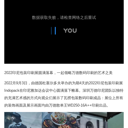
2022印尼包装印刷展圆满落幕，一起领略万德数码印刷的艺术之美
2022月9月3日，由德国杜塞尔多夫举办的为期4天的2022印尼包装印刷展
Indopack在印尼雅加达会议中心圆满落下帷幕。深圳万德印尼团队以独特
的充满艺术感的方式向观众们展示了瓦楞包装数码印刷成品：展位上所有
的装饰画面及展示画面均由万德散单王WD250-16A++印刷出品。